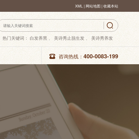
XML
|
网站地图 |
收藏本站
热门关键词：
白发养黑 、
美诗秀止脱生发 、
美诗秀养发
400-0083-199
咨询热线：