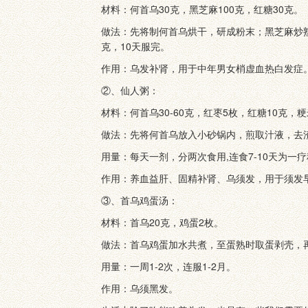
材料：何首乌30克，黑芝麻100克，红糖30克。
做法：先将制何首乌烘干，研成粉末；黑芝麻炒
克，10天服完。
作用：乌发补肾，用于中年男女梢虚血热白发症
②、仙人粥：
材料：何首乌30-60克，红枣5枚，红糖10克，粳
做法：先将何首乌放入小砂锅内，煎取汁液，去
用量：每天一剂，分两次食用,连食7-10天为
作用：养血益肝、固精补肾、乌须发，用于须发
③、首乌鸡蛋汤：
材料：首乌20克，鸡蛋2枚。
做法：首乌鸡蛋加水共煮，至蛋熟时取蛋剥壳，
用量：一周1-2次，连服1-2月。
作用：乌须黑发。