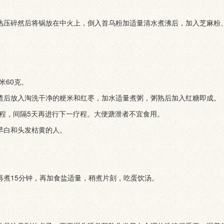
熟压碎然后将锅放在中火上，倒入首乌粉加适量清水煮沸后，加入芝麻粉、
。
米60克。
渣后放入淘洗干净的粳米和红枣，加水适量煮粥，粥熟后加入红糖即成。
一疗程，间隔5天再进行下一疗程。大便溏泄者不宜食用。
早白和头发枯黄的人。
再煮15分钟，再加食盐适量，稍煮片刻，吃蛋饮汤。