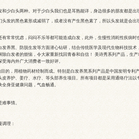
发和少白头两种。对于少白头我们也是耳熟能详，身边很多的朋友都是出
们头发的黑色素形成减弱了，或者没有产生黑色素了，所以头发就是会出
还有常常忧虑，闷闷不乐等都可能造成白发，此外，生慢性消耗性疾病时
白发养黑、防脱生发等方面潜心钻研，结合传统医学及现代生物科技技术
解除白发者的烦恼，令大家重新找回青春和自信！ 美诗秀系列产品，生产
深受海内外广大消费者一致好评。
的，用植物药材经制而成。特别是白发养黑系列产品是中国发明专利产品（专利
头皮养护、姜疗、水疗、等头部养生项目。所有项目都是采用通络疗法以
决全身亚健康问题，气血畅通。
是难事情。
慢调理：