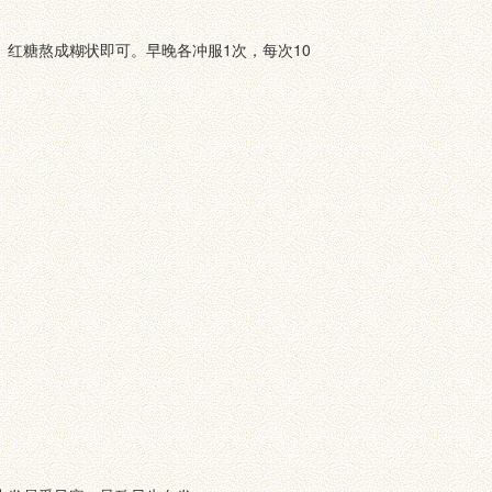
红糖熬成糊状即可。早晚各冲服1次，每次10