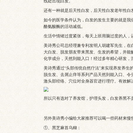
线处出现白发。
还有一种就是后天性白发，后天性白发老年性白
如今的医学条件认为，白发的发生主要的就是我
酪氨酸酶的活动减低。
生活中情绪过度紧张，每天上班用脑过度的人，
美诗秀公司总经理兼专利发明人胡建军先生，在
大白发、脱发朋友带来黑发、生发的希望，并能
化学成分，天然到能入口！经过多年精心研发，
美诗秀通过“头部传统自然疗法”来实现养发养生的目
脱生发、去屑止痒等系列产品天然到能入口、令
激头部经络、穴位对全身器官进行理疗。有效解
所以只有选对了养发馆，护理头发，白发养黑不
另外美诗秀小编给大家推荐可以喝一些药材来慢
①、黑芝麻首乌糊：