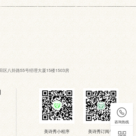
圳市福田区八卦路55号经理大厦15楼1503房
们
咨询热线
美诗秀小程序
美诗秀订阅号