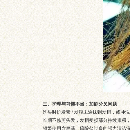
三、护理与习惯不当：加剧分叉问题
洗头时护发素 / 发膜未涂抹到发梢，或
长期不修剪头发，发梢受损部分持续累积
频繁使用含皂基、硫酸盐过多的强力清洁