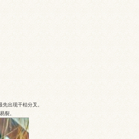
，最先出现干枯分叉。
燥易裂。