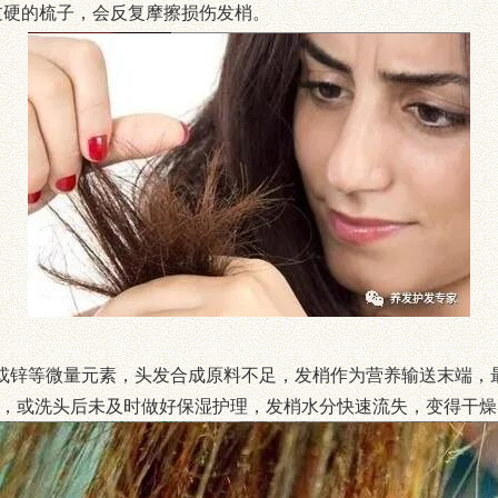
过硬的梳子，会反复摩擦损伤发梢。
E 或锌等微量元素，头发合成原料不足，发梢作为营养输送末端
境），或洗头后未及时做好保湿护理，发梢水分快速流失，变得干