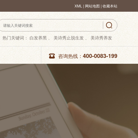
XML
|
网站地图 |
收藏本站
热门关键词：
白发养黑 、
美诗秀止脱生发 、
美诗秀养发
400-0083-199
咨询热线：