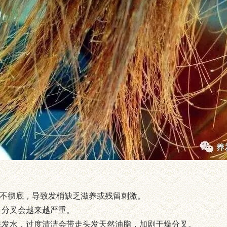
冲洗不彻底，导致发梢缺乏滋养或残留刺激。
，分叉会越来越严重。
洗发水，过度清洁会带走头发天然油脂，加剧干燥分叉。