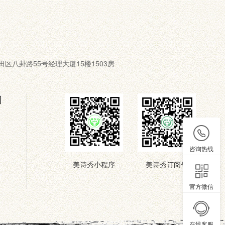
圳市福田区八卦路55号经理大厦15楼1503房
们
咨询热线
美诗秀小程序
美诗秀订阅号
官方微信
在线客服