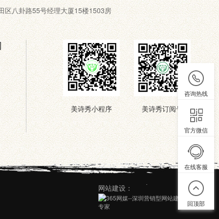
圳市福田区八卦路55号经理大厦15楼1503房
们
咨询热线
美诗秀小程序
美诗秀订阅号
官方微信
在线客服
网站建设：
回顶部