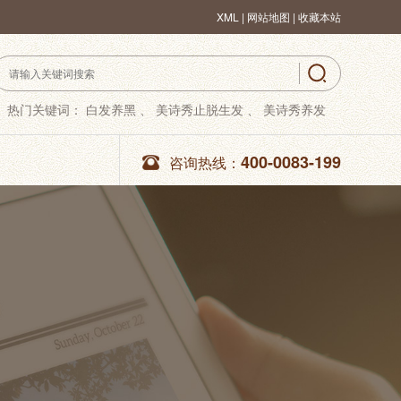
XML
|
网站地图 |
收藏本站
热门关键词：
白发养黑 、
美诗秀止脱生发 、
美诗秀养发
400-0083-199
咨询热线：