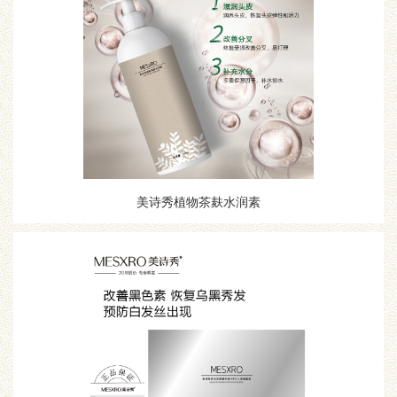
美诗秀植物茶麸水润素