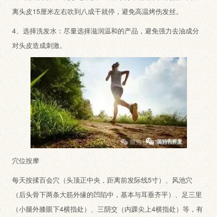
离头皮15厘米左右吹到八成干就停，避免高温烤伤发丝。
4、选择洗发水：尽量选择滋润温和的产品，避免强力去油成分
对头皮造成刺激。
穴位按摩
每天按揉百会穴（头顶正中央，距离前发际线5寸）、风池穴
（后头骨下两条大筋外缘的凹陷中，基本与耳垂齐平）、足三里
（小腿外膝眼下4横指处）、三阴交（内踝尖上4横指处）等，有