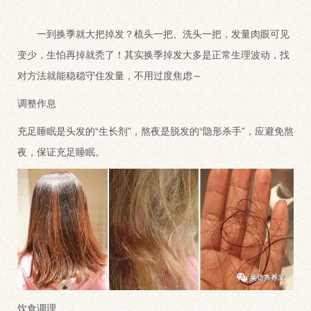
一到换季就大把掉发？梳头一把、洗头一把，发量肉眼可见
变少，生怕再掉就秃了！其实换季掉发大多是正常生理波动，找
对方法就能稳稳守住发量，不用过度焦虑～
调整作息
充足睡眠是头发的“生长剂”，熬夜是脱发的“隐形杀手”，应避免熬
夜，保证充足睡眠。
饮食调理