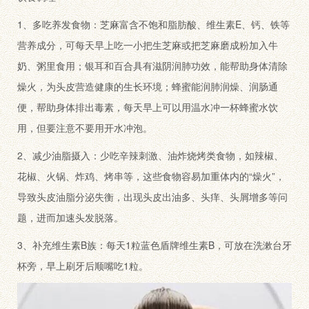
1、多吃养发食物：芝麻富含不饱和脂肪酸、维生素E、钙、铁等
营养成分，可每天早上吃一小把生芝麻或把芝麻磨成粉加入牛
奶、粥里食用；银耳和百合具有滋阴润肺功效，能帮助身体清除
燥火，为头皮营造健康的生长环境；蜂蜜能润肺润燥、润肠通
便，帮助身体排出毒素，每天早上可以用温水冲一杯蜂蜜水饮
用，但要注意不要用开水冲泡。
2、减少油脂摄入：少吃辛辣刺激、油炸烧烤类食物，如辣椒、
花椒、火锅、炸鸡、烤串等，这些食物容易加重体内的“燥火”，
导致头皮油脂分泌失衡，出现头皮出油多、头痒、头屑增多等问
题，进而加速头发脱落。
3、补充维生素B族：每天1粒蓝色盾牌维生素B，可放在洗漱台牙
杯旁，早上刷牙后顺嘴吃1粒。