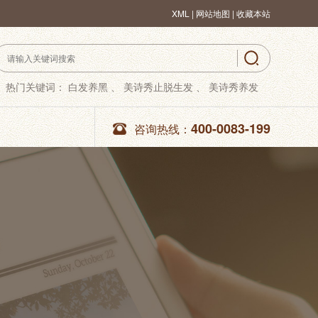
XML
|
网站地图 |
收藏本站
热门关键词：
白发养黑 、
美诗秀止脱生发 、
美诗秀养发
400-0083-199
咨询热线：