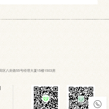
圳市福田区八卦路55号经理大厦15楼1503房
们