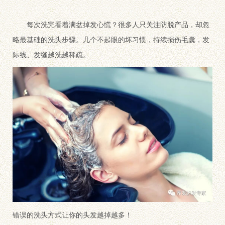
每次洗完看着满盆掉发心慌？很多人只关注防脱产品，却忽
略最基础的洗头步骤。几个不起眼的坏习惯，持续损伤毛囊，发
际线、发缝越洗越稀疏。
错误的洗头方式让你的头发越掉越多！