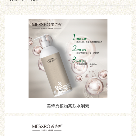
美诗秀植物茶麸水润素