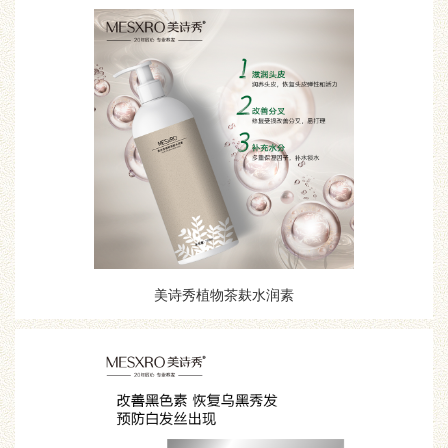
美诗秀植物茶麸水润素