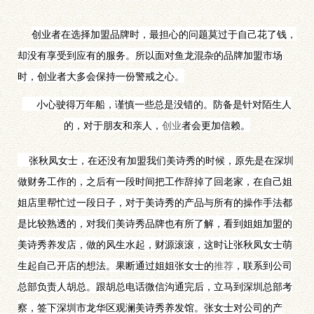
创业者在选择加盟品牌时，最担心的问题莫过于自己花了钱，
却没有享受到应有的服务。
所以面对鱼龙混杂的品牌加盟市场
时，创业者大多会保持一份警戒之心。
小心驶得万年船，谨慎一些总是没错的。防备是针对陌生人
的，对于朋友和亲人，
创业
者会更加信赖。
张秋凤女士，在还没有加盟我们美诗秀的时候，原先是在深圳
做财务工作的，之后有一段时间把工作辞掉了回老家，在自己姐
姐店里帮忙过一段日子，对于美诗秀的产品与所有的操作手法都
是比较熟透的，对我们美诗秀品牌也有所了解，看到姐姐加盟的
美诗秀养发店，做的风生水起，财源滚滚，这时让张秋凤女士萌
生起自己开店的想法。果断通过姐姐张女士的
推荐
，联系到公司
总部负责人胡总。跟胡总电话微信沟通完后，立马到深圳总部考
察，签下深圳市龙华区观澜美诗秀养发馆。张女士对公司的产