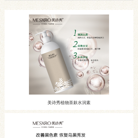
美诗秀植物茶麸水润素