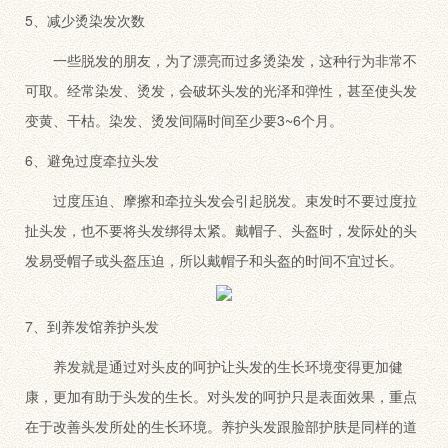
5、减少烫染发次数
一些脱发的朋友，为了漂亮而过多烫染发，这种行为非常不
可取。经常染发、烫发，会破坏头发的光泽和弹性，甚至使头发
变黄、干枯。染发、烫发间隔时间至少要3~6个月。
6、避免过度牵拉头发
过度压迫、摩擦和牵拉头发会引起脱发。束发时不要过度拉
扯头发，也不要将头发绑得太紧。戴帽子、头盔时，发际处的头
发易受帽子或头盔压迫，所以戴帽子和头盔的时间不宜过长。
7、到养发馆养护头发
养发就是通过对头皮的呵护让头发的生长环境变得更加健
康，更加有助于头发的生长。对头发的呵护只是表面效果，重点
在于改善头发所处的生长环境。养护头发跟脸部护肤是同样的道