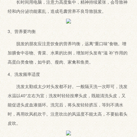
长时间用电脑，注意力高度集中，精神持续紧张，会导致神
经和内分泌功能紊乱，造成毛囊营养不良导致脱发。
3、营养要均衡
脱发的朋友应注意饮食的营养均衡，远离“重口味”食物。增
加膳食中谷物、青菜、水果的比例，增加对头发有“滋 补”作用的
高蛋白类食物，如牛奶、瘦肉、家禽和鱼类。
4、洗发频率适度
洗发太勤或太少对头发都不好。一般隔天洗一次即可，洗发
水温以40°左右为宜；洗发时轻轻按摩头皮，既能清洗头皮，又
能促进头皮血液循环。洗完后，将头发轻轻挤压，等到不滴水
时，再用吹风机吹干。注意吹出的风温度不能太高，不要贴着头
皮吹。