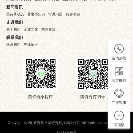
新闻资讯
美诗秀动态
养发小知识
常见问题
服务项目
走进我们
关于我们
企业文化
荣誉资质
联系我们
联系我们
在线留言
咨询热线
官方微信
美诗秀小程序
美诗秀订阅号
在线客服
Copyright © 2018 深圳市美诗秀科技有限公司. All rights reserved.
粤ICP备
回顶部
12054828号