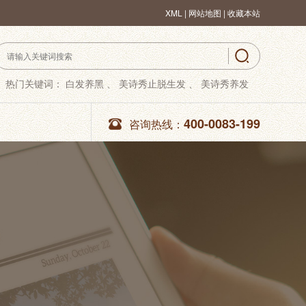
XML
|
网站地图 |
收藏本站
热门关键词：
白发养黑 、
美诗秀止脱生发 、
美诗秀养发
400-0083-199
咨询热线：