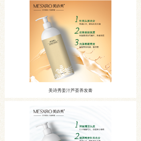
美诗秀姜汁芦荟养发膏