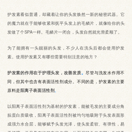
护发素看似普通，却藏着让你的头发焕然一新的秘密武器。它
的魔力就在于能够收紧和抚平头发上的毛鳞片，就像给你的头
发做了个
SPA一样。毛鳞片一闭合，头发自然就光滑柔顺了。
为了能拥有一头靓丽的头发，不少人在洗头后都会使用护发
素。使用护发素又有哪些需要特别注意的地方？
护发素的作用在于护理头发，改善发质
。
尽管与洗发水作用不
同，但其中也含有表面活性剂成分。不同的是，护发素的主要
原料是
阳离子表
面活
性剂
。
以阳离子表面活性剂为基材的护发素，能被毛发的主要成分角
朊蛋白质吸收，阳离子表面活性剂被均匀地吸附于头发表面形
成强力水合层，能够赋予头发光泽，使头发柔软、有弹性，易