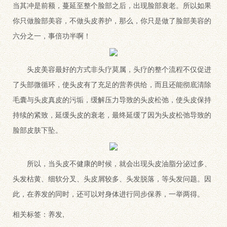
当其冲是前额，蔓延至整个脸部之后，出现脸部衰老。所以如果
你只做脸部美容，不做头皮养护，那么，你只是做了脸部美容的
六分之一，事倍功半啊！
头皮美容最好的方式非头疗莫属，头疗的整个流程不仅促进
了头部微循环，使头皮有了充足的营养供给，而且还能彻底清除
毛囊与头皮真皮的污垢，缓解压力导致的头皮松弛，使头皮保持
持续的紧致，延缓头皮的衰老，最终延缓了因为头皮松弛导致的
脸部皮肤下坠。
所以，当头皮不健康的时候，就会出现头皮油脂分泌过多、
头发枯黄、细软分叉、头皮屑较多、头发脱落，等头发问题。因
此，在养发的同时，还可以对身体进行同步保养，一举两得。
相关标签：
养发
,