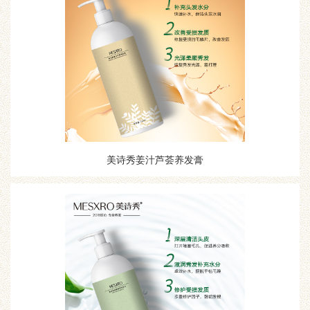
美诗秀姜汁芦荟养发膏