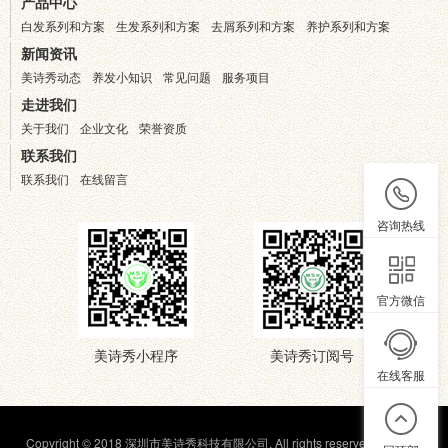
产品中心
白发系列和方案
生发系列和方案
去屑系列和方案
养护系列和方案
新闻资讯
美诗秀动态
养发小知识
常见问题
服务项目
走进我们
关于我们
企业文化
荣誉资质
联系我们
联系我们
在线留言
咨询热线
官方微信
美诗秀小程序
美诗秀订阅号
在线客服
Copyright © 2018 深圳市美诗秀科技有限公司. All rights reserved.
粤ICP备