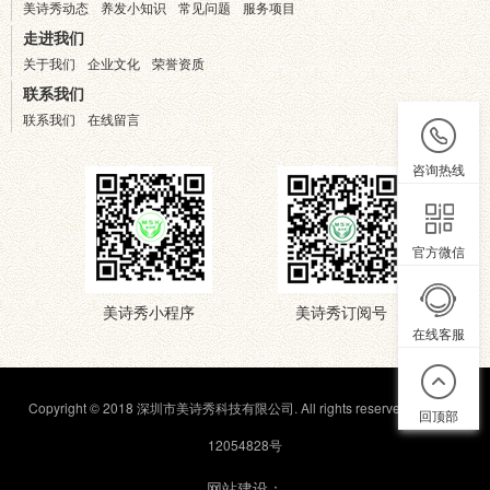
美诗秀动态
养发小知识
常见问题
服务项目
走进我们
关于我们
企业文化
荣誉资质
联系我们
联系我们
在线留言
咨询热线
官方微信
美诗秀小程序
美诗秀订阅号
在线客服
Copyright © 2018 深圳市美诗秀科技有限公司. All rights reserved.
粤ICP备
回顶部
12054828号
网站建设：